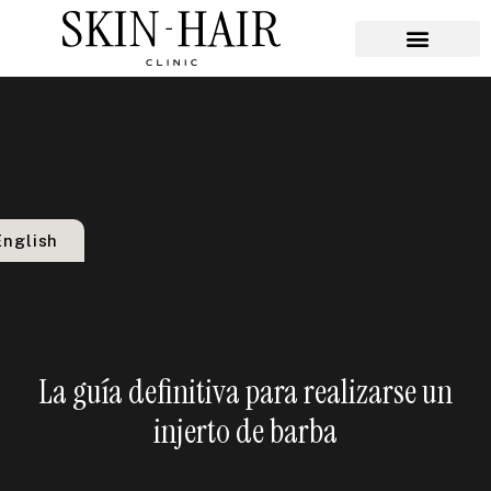
Técnicas de Implante
Procedimientos Dermatológicos
English
La guía definitiva para realizarse un
injerto de barba